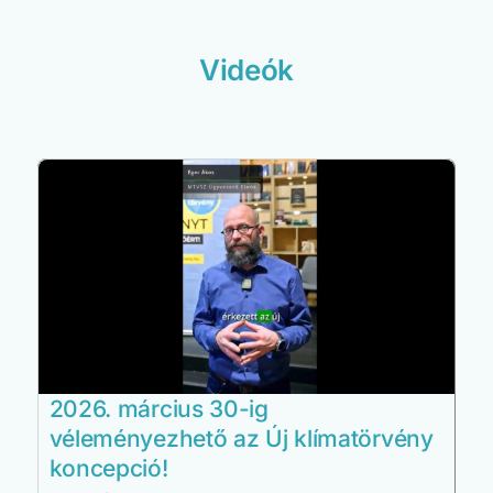
Videók
2026. március 30-ig
véleményezhető az Új klímatörvény
koncepció!