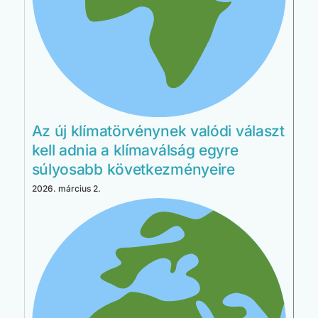
Az új klímatörvénynek valódi választ
kell adnia a klímaválság egyre
súlyosabb következményeire
2026. március 2.