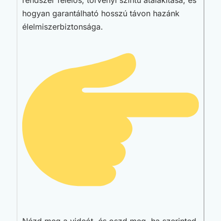
hogyan garantálható hosszú távon hazánk
élelmiszerbiztonsága.
Nézd meg a videót, és oszd meg, ha szerinted