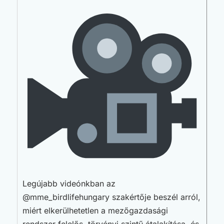
Legújabb videónkban az
@mme_birdlifehungary szakértője beszél arról,
miért elkerülhetetlen a mezőgazdasági
rendszer felelős, törvényi szintű átalakítása, és