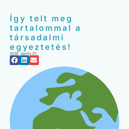
Így telt meg
tartalommal a
társadalmi
egyeztetés!
2026. április 27.