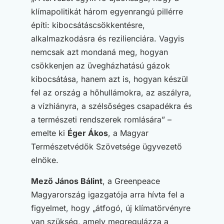
klímapolitikát három egyenrangú pillérre
építi: kibocsátáscsökkentésre,
alkalmazkodásra és rezilienciára. Vagyis
nemcsak azt mondaná meg, hogyan
csökkenjen az üvegházhatású gázok
kibocsátása, hanem azt is, hogyan készül
fel az ország a hőhullámokra, az aszályra,
a vízhiányra, a szélsőséges csapadékra és
a természeti rendszerek romlására” –
emelte ki
Éger Ákos
, a Magyar
Természetvédők Szövetsége ügyvezető
elnöke.
Mező János Bálint
, a Greenpeace
Magyarország igazgatója arra hívta fel a
figyelmet, hogy „átfogó, új klímatörvényre
van szükség, amely megregulázza a