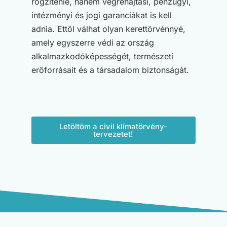
rögzítenie, hanem végrehajtási, pénzügyi,
intézményi és jogi garanciákat is kell
adnia. Ettől válhat olyan kerettörvénnyé,
amely egyszerre védi az ország
alkalmazkodóképességét, természeti
erőforrásait és a társadalom biztonságát.
Letöltöm a civil klímatörvény-
tervezetet!