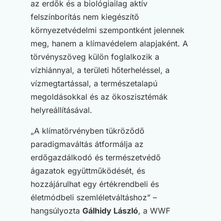
az erdők és a biológiailag aktív
felszínborítás nem kiegészítő
környezetvédelmi szempontként jelennek
meg, hanem a klímavédelem alapjaként. A
törvényszöveg külön foglalkozik a
vízhiánnyal, a területi hőterheléssel, a
vízmegtartással, a természetalapú
megoldásokkal és az ökoszisztémák
helyreállításával.
„A klímatörvényben tükröződő
paradigmaváltás átformálja az
erdőgazdálkodó és természetvédő
ágazatok együttműködését, és
hozzájárulhat egy értékrendbeli és
életmódbeli szemléletváltáshoz” –
hangsúlyozta
Gálhidy László
, a WWF