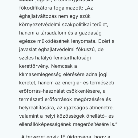
főkodifikátora fogalmazott: „Az
éghajlatváltozás nem egy szűk
környezetvédelmi szakpolitikai terület,
hanem a társadalom és a gazdaság
egésze működésének lenyomata. Ezért a
javaslat éghajlatvédelmi fókuszú, de
széles hatályú fenntarthatósági
kerettörvény. Nemcsak a
klímasemlegesség elérésére adna jogi
keretet, hanem az energia- és természeti
erőforrás-használat csökkentésére, a
természeti erőforrások megőrzésére és
helyreállítására, az igazságos átmenetre,
valamint a helyi közösségek önellátó- és
ellenállóképességének megerősítésére is.”
„A tervezet egyik fő újdonsága, hogy a