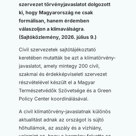
szervezet törvényjavaslatot dolgozott
ki, hogy Magyarország ne csak
formálisan, hanem érdemben
válaszoljon a klímaválságra
.
(Sajtóközlemény, 2026. július 9.)
Civil szervezetek sajtótájékoztató
keretében mutatták be azt a klímatörvény-
javaslatot, amely mintegy 200 civil,
szakmai és érdekképviseleti szervezet
részvételével készült el a Magyar
Természetvédők Szövetsége és a Green
Policy Center koordinálásával.
A civil klímatörvény-javaslatnak különös
aktualitást adnak az országot is sújtó
hőhullámok, az aszály és a vízhiány,
valamint az, hogy a kormány felvette az