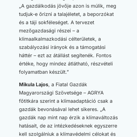
„A gazdálkodás jövője azon is múlik, meg
tudjuk-e őrizni a talajéletet, a beporzókat
és a táji sokféleséget. A tervezet
mezőgazdasági részei – a
klímaalkalmazkodási célterületek, a
szabályozási irányok és a támogatási
háttér – ezt az átállást segítenék. Fontos
értéke, hogy mindez átlátható, részvételi
folyamatban készült.”
Mikula Lajos
, a Fiatal Gazdák
Magyarországi Szövetsége – AGRYA
főtitkára szerint a klímaadaptáció csak a
gazdák bevonásával lehet sikeres. „A
gazdák nap mint nap érzik a klímaváltozás
hatásait, de az intézkedéseknek egyszerre
kell szolgálniuk a klímavédelmi célokat és