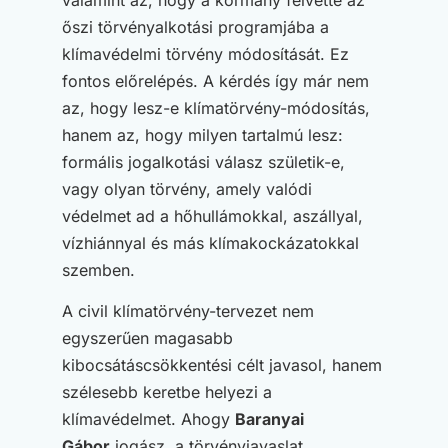
őszi törvényalkotási programjába a
klímavédelmi törvény módosítását. Ez
fontos előrelépés. A kérdés így már nem
az, hogy lesz-e klímatörvény-módosítás,
hanem az, hogy milyen tartalmú lesz:
formális jogalkotási válasz születik-e,
vagy olyan törvény, amely valódi
védelmet ad a hőhullámokkal, aszállyal,
vízhiánnyal és más klímakockázatokkal
szemben.
A civil klímatörvény-tervezet nem
egyszerűen magasabb
kibocsátáscsökkentési célt javasol, hanem
szélesebb keretbe helyezi a
klímavédelmet. Ahogy
Baranyai
Gábor
jogász, a törvényjavaslat